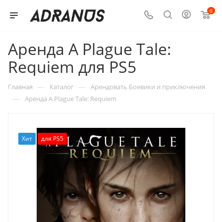
0
Аренда A Plague Tale:
Requiem для PS5
—
—
Главная
Каталог
Арендовать Боевики и приключения
—
Аренда A Plague Tale: Requiem
Хит
для PS5