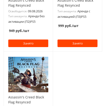
Assassin's Creed Black
Assassin's Creed Black
Flag Resynced
Flag Resynced
09.08.2026
Аренда с
Освободится:
Тип аккаунта:
Аренда без
Тип аккаунта:
активацией (П3)PS5
активации (П2)PS5
999
руб.
/шт
949
руб.
/шт
Занято
Занято
Assassin's Creed Black
Flag Resynced