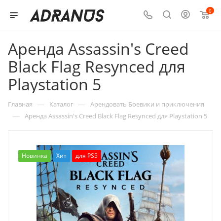
0
Аренда Assassin's Creed
Black Flag Resynced для
Playstation 5
—
—
Главная
Каталог
Арендовать Боевики и приключения
—
Аренда Assassin's Creed Black Flag Resynced для Playstation 5
Новинка
Хит
для PS5