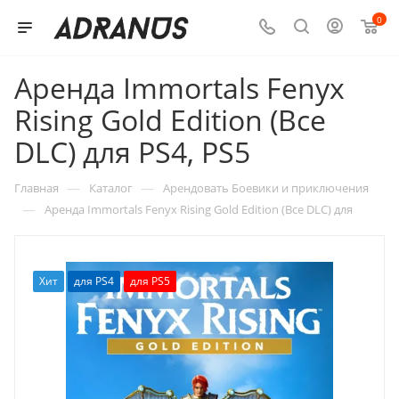
0
Аренда Immortals Fenyx
Rising Gold Edition (Все
DLC) для PS4, PS5
—
—
Главная
Каталог
Арендовать Боевики и приключения
—
Аренда Immortals Fenyx Rising Gold Edition (Все DLC) для
Хит
для PS4
для PS5