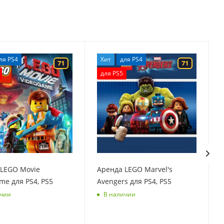
ля PS4
Хит
для PS4
71
71
для PS5
 LEGO Movie
Аренда LEGO Marvel's
me для PS4, PS5
Avengers для PS4, PS5
ичии
В наличии