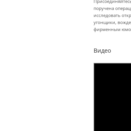
Присоединяйтесь
поручена операц
исследовать откр
угонщики, вожде
фирменным юмо
Видео