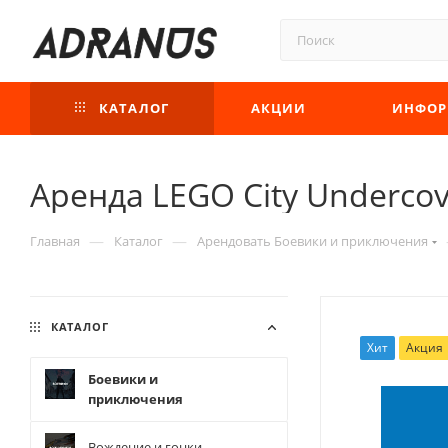
КАТАЛОГ
АКЦИИ
ИНФОР
Аренда LEGO City Undercov
—
—
Главная
Каталог
Арендовать Боевики и приключения
КАТАЛОГ
Хит
Акция
Боевики и
приключения
Вождение и гонки