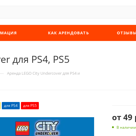
МАЦИЯ
КАК АРЕНДОВАТЬ
ОТЗЫВ
er для PS4, PS5
—
Аренда LEGO City Undercover для PS4 и
для PS4
для PS5
от
49 
В наличии