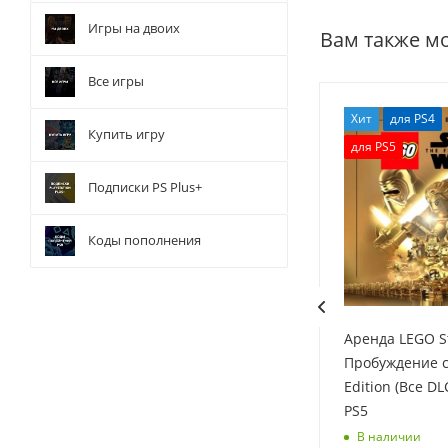
Игры на двоих
Вам также м
Все игры
Хит
для PS4
Хит
для PS4
73
69
Купить игру
для PS5
для PS5
Подписки PS Plus+
Коды пополнения
3:
Аренда LEGO The Incredibles
Аренда LEGO S
LC)
(Суперсемейка) для PS4, PS5
Пробуждение с
Edition (Все DL
В наличии
PS5
В наличии