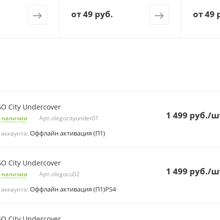
от
49 руб.
от
49 
O City Undercover
1 499
руб.
/ш
 наличии
Арт.
olegocityunder01
Оффлайн активация (П1)
 аккаунта:
O City Undercover
1 499
руб.
/ш
 наличии
Арт.
olegocu02
Оффлайн активация (П1)PS4
 аккаунта:
O City Undercover