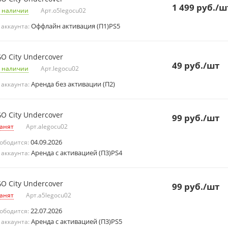
1 499
руб.
/ш
 наличии
Арт.
o5legocu02
Оффлайн активация (П1)PS5
 аккаунта:
O City Undercover
49
руб.
/шт
 наличии
Арт.
legocu02
Аренда без активации (П2)
 аккаунта:
O City Undercover
99
руб.
/шт
анят
Арт.
alegocu02
04.09.2026
ободится:
Аренда с активацией (П3)PS4
 аккаунта:
O City Undercover
99
руб.
/шт
анят
Арт.
a5legocu02
22.07.2026
ободится:
Аренда с активацией (П3)PS5
 аккаунта: