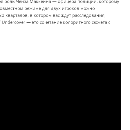
ебя роль Чейза Маккейна — офицера полиции, которому
совместном режиме для двух игроков можно
20 кварталов, в котором вас ждут расследования,
Undercover — это сочетание колоритного сюжета с