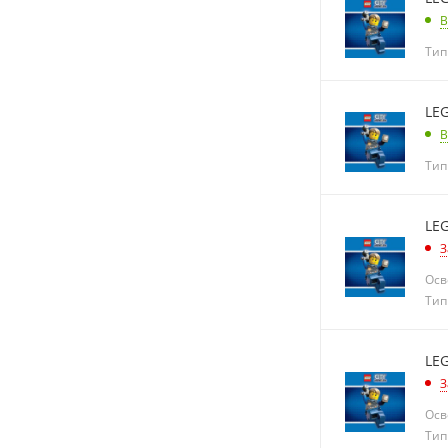
В
Тип
LEG
В
Тип
LEG
З
Осв
Тип
LEG
З
Осв
Тип