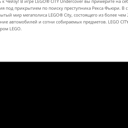
 к Чейзу! В игре LEGO® CITY Undercover вы примерите на с
ия под прикрытием по поиску преступника Рекса Фьюри. В 
ытый мир мегаполиса LEGO® City, состоящего из более чем 
ние автомобилей и сотни собираемых предметов. LEGO CITY 
ром LEGO.