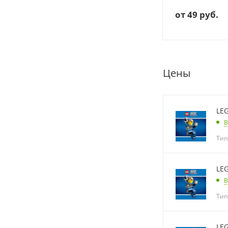
от
99 руб.
от
49 руб.
Цены
LEG
В
Тип
LEG
В
Тип
LEG