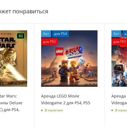
ожет понравиться
Хит
для PS4
Хит
д
82
для PS5
для PS5
tar Wars:
Аренда LEGO Movie
Аренда
илы Deluxe
Videogame 2 для PS4, PS5
Videoga
C) для PS4,
В наличии
В нал