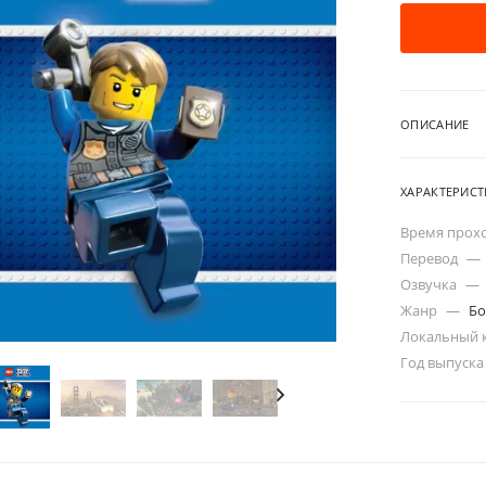
ОПИСАНИЕ
ХАРАКТЕРИС
Время прох
Перевод
—
Озвучка
—
Жанр
—
Бо
Локальный 
Год выпуск