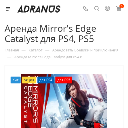
0
Аренда Mirror's Edge
Catalyst для PS4, PS5
—
—
Главная
Каталог
Арендовать Боевики и приключения
—
Аренда Mirror's Edge Catalyst для PS4 и
Хит
Акция
для PS4
для PS5