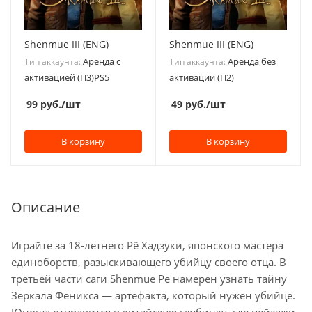
Shenmue III (ENG)
Shenmue III (ENG)
Аренда с
Аренда без
Тип аккаунта:
Тип аккаунта:
активацией (П3)PS5
активации (П2)
99
руб.
/шт
49
руб.
/шт
В корзину
В корзину
Описание
Играйте за 18-летнего Рё Хадзуки, японского мастера
единоборств, разыскивающего убийцу своего отца. В
третьей части саги Shenmue Рё намерен узнать тайну
Зеркала Феникса — артефакта, который нужен убийце.