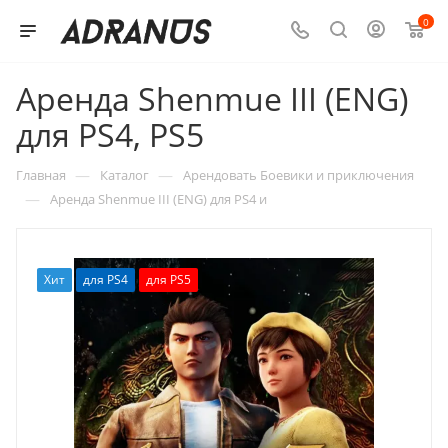
0
Аренда Shenmue III (ENG)
для PS4, PS5
—
—
Главная
Каталог
Арендовать Боевики и приключения
—
Аренда Shenmue III (ENG) для PS4 и
Хит
для PS4
для PS5