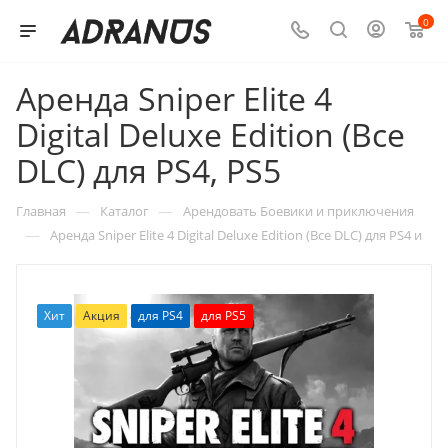
0
Аренда Sniper Elite 4
Digital Deluxe Edition (Все
DLC) для PS4, PS5
—
—
Главная
Каталог
Арендовать Боевики и приключения
—
Аренда Sniper Elite 4 Digital Deluxe Edition (Все DLC) для PS4 и
Хит
Акция
для PS4
для PS5