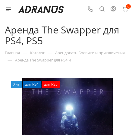
0
Аренда The Swapper для
PS4, PS5
—
—
Главная
Каталог
Арендовать Боевики и приключения
—
Аренда The Swapper для PS4 и
Хит
для PS4
для PS5