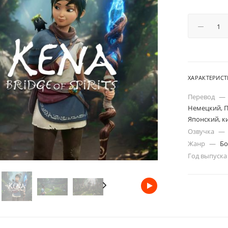
ХАРАКТЕРИС
Перевод
—
Немецкий, П
Японский, ки
Озвучка
—
Жанр
—
Бо
Год выпуск