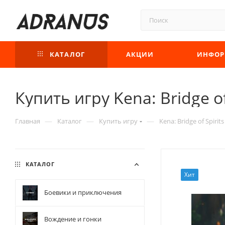
КАТАЛОГ
АКЦИИ
ИНФОР
Купить игру Kena: Bridge of
—
—
—
Главная
Каталог
Купить игру
Kena: Bridge of Spirit
КАТАЛОГ
Хит
Боевики и приключения
Вождение и гонки