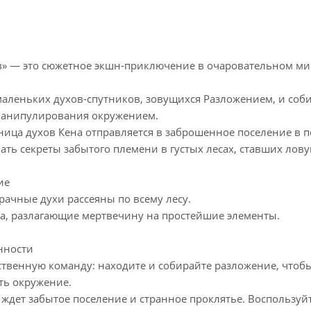
ов» — это сюжетное экшн-приключение в очаровательном 
маленьких духов-спутников, зовущихся Разложением, и соби
манипулирования окружением.
ица духов Кена отправляется в заброшенное поселение в п
нать секреты забытого племени в густых лесах, ставших ло
ие
рачные духи рассеяны по всему лесу.
са, разлагающие мертвечину на простейшие элементы.
нности
бственную команду: находите и собирайте разложение, что
ть окружение.
с ждет забытое поселение и странное проклятье. Воспользу