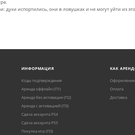
ра.
: духи испортились, они в ловушках и не могут уйти из эт
ИНФОРМАЦИЯ
КАК АРЕНД
Коды подтверждения
Оформление 
Аренда оффлайн (П1)
Оплата
Аренда без активации (П2)
Доставка
Аренда с активацией (П3)
Сдача аккаунта PS4
Cдача аккаунта PS5
Покупка игр (П3)