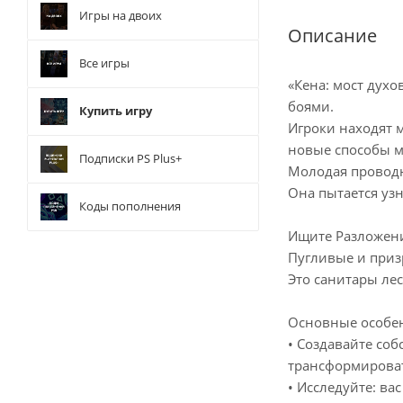
Игры на двоих
Описание
Все игры
«Кена: мост дух
боями.
Купить игру
Игроки находят 
новые способы 
Подписки PS Plus+
Молодая проводн
Она пытается уз
Коды пополнения
Ищите Разложен
Пугливые и приз
Это санитары ле
Основные особе
• Создавайте со
трансформирова
• Исследуйте: ва