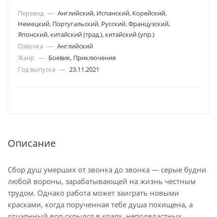
Перевод
—
Английский, Испанский, Корейский,
Немецкий, Португальский, Русский, Французский,
Японский, китайский (трад.), китайский (упр.)
Озвучка
—
Английский
Жанр
—
Боевик, Приключения
Год выпуска
—
23.11.2021
Описание
Сбор душ умерших от звонка до звонка — серые будни
любой вороны, зарабатывающей на жизнь честным
трудом. Однако работа может заиграть новыми
красками, когда порученная тебе душа похищена, а
отчаянный вор скрылся в краях, неподвластных