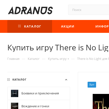
КАТАЛОГ
АКЦИИ
ИНФОР
Купить игру There is No Lig
—
—
—
Главная
Каталог
Купить игру
There is No Light для 
КАТАЛОГ
Хит
Боевики и приключения
Вождение и гонки