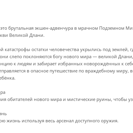
t - это брутальная экшен-адвенчура в мрачном Подземном М
кви Великой Длани.
й катастрофы остатки человечества укрылись под землей, 
они слепо поклоняются богу нового мира — великой Длани, 
нцию к людям и забирает избранных новорождённых к себе
тправляется в опасное путешествие по враждебному миру, в
ебёнка.
ира
ния обитателей нового мира и мистические руины, чтобы у
знь
ою жизнь используя весь арсенал доступного оружия.