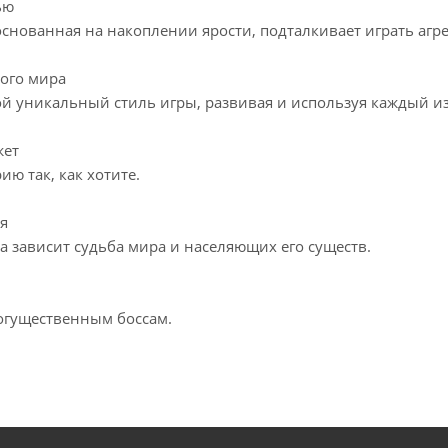
ью
основанная на накоплении ярости, подталкивает играть агр
ого мира
й уникальный стиль игры, развивая и используя каждый и
жет
ию так, как хотите.
я
а зависит судьба мира и населяющих его существ.
огущественным боссам.