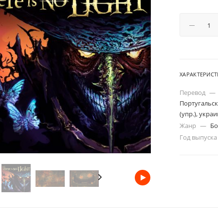
ХАРАКТЕРИС
Перевод
—
Португальск
(упр.), укра
Жанр
—
Бо
Год выпуск