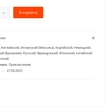
В корзину
ТИКИ
Английский, Испанский (Мексика), Корейский, Немецкий,
ий (Бразилия), Русский, Французский, Японский, китайский
инский
евик, Приключения
а
—
27.09.2023