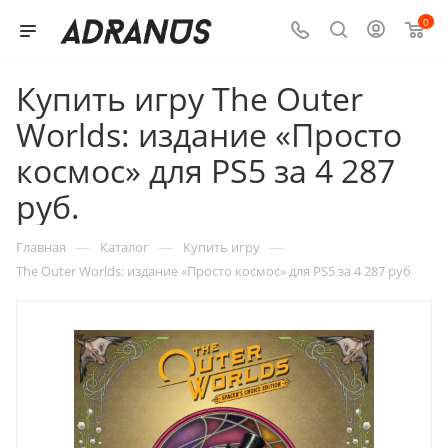
0
Купить игру The Outer
Worlds: издание «Просто
космос» для PS5 за 4 287
руб.
—
—
—
Главная
Каталог
Купить игру
The Outer Worlds: издание «Просто космос» для PS5 за 4 287 руб