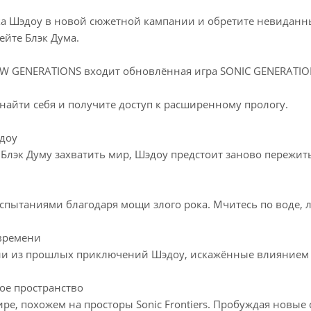
ка Шэдоу в новой сюжетной кампании и обретите невиданны
ейте Блэк Дума.
W GENERATIONS входит обновлённая игра SONIC GENERATIO
найти себя и получите доступ к расширенному прологу.
доу
Блэк Думу захватить мир, Шэдоу предстоит заново пережит
испытаниями благодаря мощи злого рока. Мчитесь по воде, 
времени
и из прошлых приключений Шэдоу, искажённые влиянием 
ое пространство
ре, похожем на просторы Sonic Frontiers. Пробуждая новые