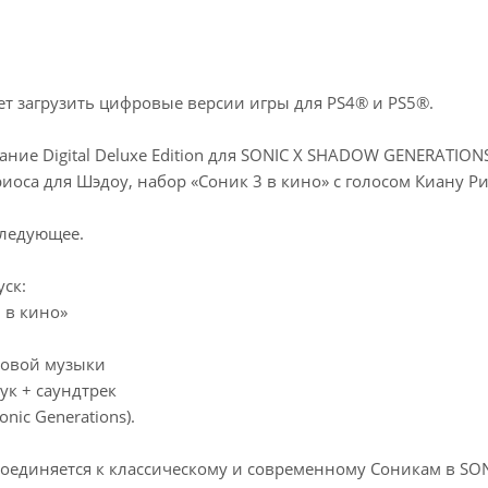
ет загрузить цифровые версии игры для PS4® и PS5®.
ние Digital Deluxe Edition для SONIC X SHADOW GENERATION
иоса для Шэдоу, набор «Соник 3 в кино» с голосом Киану Ри
следующее.
ск:
 в кино»
новой музыки
ук + саундтрек
nic Generations).
оединяется к классическому и современному Соникам в S