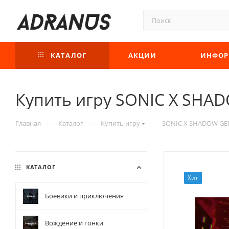
КАТАЛОГ
АКЦИИ
ИНФОР
Купить игру SONIC X SHAD
—
—
—
Главная
Каталог
Купить игру
SONIC X SHADOW GENE
КАТАЛОГ
Хит
Боевики и приключения
Вождение и гонки