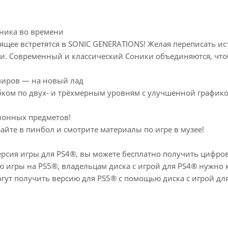
ника во времени
ящее встретятся в SONIC GENERATIONS! Желая переписать ис
. Современный и классический Соники объединяются, чтоб
миров — на новый лад
бком по двух- и трёхмерным уровням с улучшенной графико
ионных предметов!
райте в пинбол и смотрите материалы по игре в музее!
версия игры для PS4®, вы можете бесплатно получить цифро
 игры на PS5®, владельцам диска с игрой для PS4® нужно к
огут получить версию для PS5® с помощью диска с игрой дл