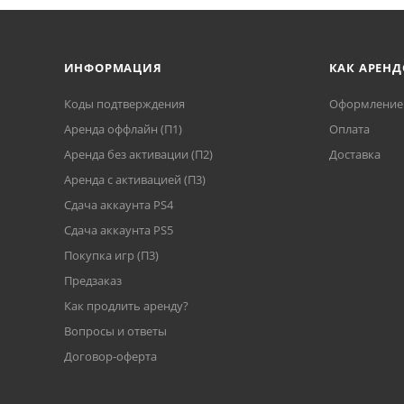
ИНФОРМАЦИЯ
КАК АРЕНД
Коды подтверждения
Оформление 
Аренда оффлайн (П1)
Оплата
Аренда без активации (П2)
Доставка
Аренда с активацией (П3)
Сдача аккаунта PS4
Cдача аккаунта PS5
Покупка игр (П3)
Предзаказ
Как продлить аренду?
Вопросы и ответы
Договор-оферта