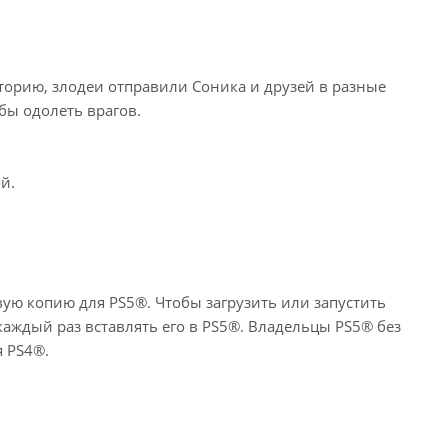
торию, злодеи отправили Соника и друзей в разные
ы одолеть врагов.
й.
вую копию для PS5®. Чтобы загрузить или запустить
аждый раз вставлять его в PS5®. Владельцы PS5® без
я PS4®.