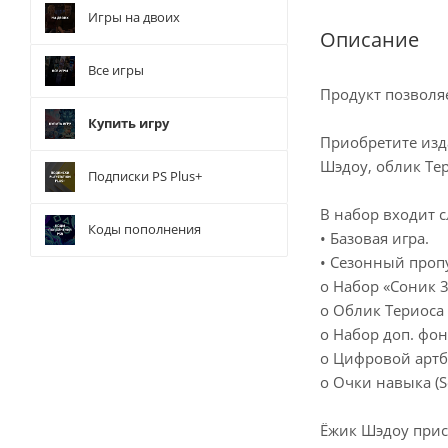
Игры на двоих
Описание
Все игры
Продукт позволя
Купить игру
Приобретите изда
Шэдоу, облик Тер
Подписки PS Plus+
В набор входит 
Коды пополнения
• Базовая игра.
• Сезонный пропу
o Набор «Соник 3
o Облик Териоса
o Набор доп. фо
o Цифровой артб
o Очки навыка (So
Ёжик Шэдоу прис