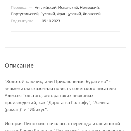
Перевод
—
Английский, Испанский, Немецкий,
Португальский, Русский, Французский, Японский
Год выпуска
—
05.10.2023
Описание
"Золотой ключик, или Приключения Буратино" -
знаменитая сказочная повесть советского писателя
Алексея Толстого, автора таких знаковых
произведений, как "Дорога на Голгофу", "Аэлита
(роман)" и "Ибикус".
История Пиноккио началась с перевода итальянской
сказки Карло Коллоди "Пиноккио", но затем переросла