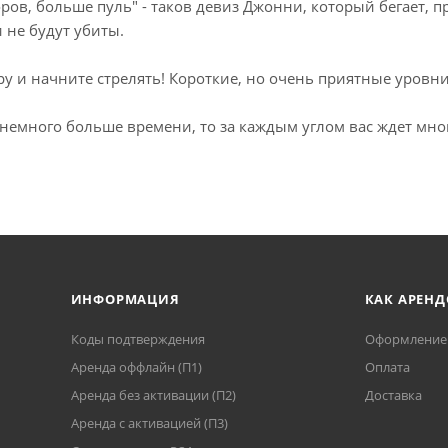
ов, больше пуль" - таков девиз Джонни, который бегает, пр
 не будут убиты.
ру и начните стрелять! Короткие, но очень приятные уровни 
ь немного больше времени, то за каждым углом вас ждет мн
ИНФОРМАЦИЯ
КАК АРЕНД
Коды подтверждения
Оформление 
Аренда оффлайн (П1)
Оплата
Аренда без активации (П2)
Доставка
Аренда с активацией (П3)