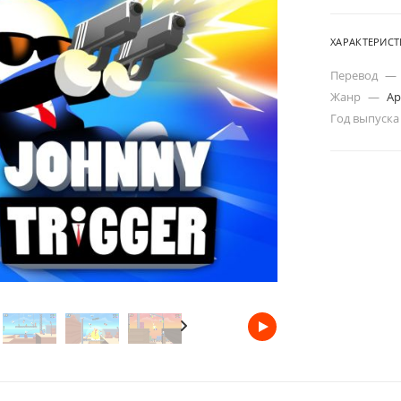
ХАРАКТЕРИС
Перевод
—
Жанр
—
Ар
Год выпуск