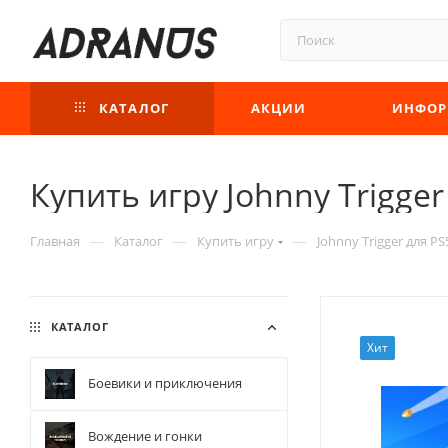
КАТАЛОГ
АКЦИИ
ИНФОР
Купить игру Johnny Trigger
—
—
—
Главная
Каталог
Купить игру
Johnny Trigger для PS
КАТАЛОГ
Хит
Боевики и приключения
Вождение и гонки