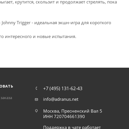
ыгает, крутится, скользит и продолжает стрелять, пока
Johnny Trigger - идеальная экшн-игра для короткого
ого интересного и новые испытания.
ОВАТЬ
+7 (495) 131-62-43
заказа
info@adranus.net
Москва, Пресненский Вал 5
ИНН 720704661390
Поддержка в чате работает