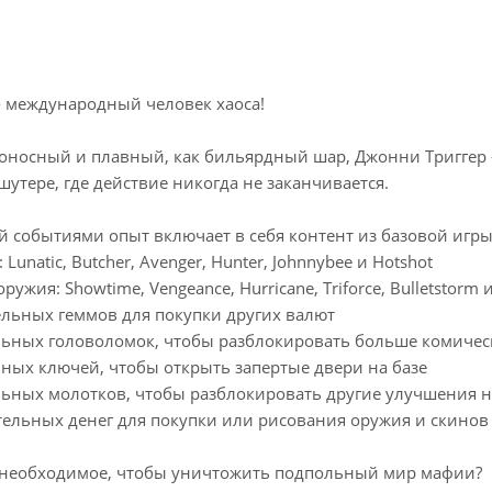
- международный человек хаоса!
оносный и плавный, как бильярдный шар, Джонни Триггер -
утере, где действие никогда не заканчивается.
 событиями опыт включает в себя контент из базовой игры 
 Lunatic, Butcher, Avenger, Hunter, Johnnybee и Hotshot
ружия: Showtime, Vengeance, Hurricane, Triforce, Bulletstorm 
ельных геммов для покупки других валют
льных головоломок, чтобы разблокировать больше комичес
ьных ключей, чтобы открыть запертые двери на базе
льных молотков, чтобы разблокировать другие улучшения н
тельных денег для покупки или рисования оружия и скинов
се необходимое, чтобы уничтожить подпольный мир мафии?