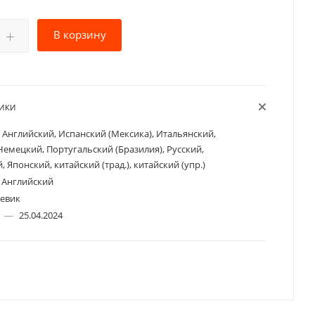
В корзину
ТИКИ
Английский, Испанский (Мексика), Итальянский,
Немецкий, Португальский (Бразилия), Русский,
 Японский, китайский (трад.), китайский (упр.)
Английский
евик
а
—
25.04.2024