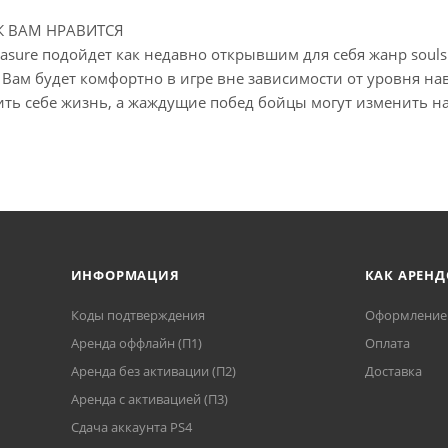
АК ВАМ НРАВИТСЯ
reasure подойдет как недавно открывшим для себя жанр souls
 Вам будет комфортно в игре вне зависимости от уровня н
ить себе жизнь, а жаждущие побед бойцы могут изменить на
ИНФОРМАЦИЯ
КАК АРЕНД
Коды подтверждения
Оформление 
Аренда оффлайн (П1)
Оплата
Аренда без активации (П2)
Доставка
Аренда с активацией (П3)
Сдача аккаунта PS4