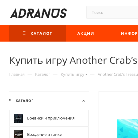
КАТАЛОГ
АКЦИИ
ИНФОР
Купить игру Another Crab’s
—
—
—
Главная
Каталог
Купить игру
Another Crab’s Treasu
КАТАЛОГ
Боевики и приключения
Вождение и гонки