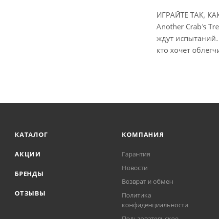
ИГРАЙТЕ ТАК, К
Another Crab's T
ждут испытаний.
кто хочет облегч
КАТАЛОГ
КОМПАНИЯ
АКЦИИ
Гарантия
Новости
БРЕНДЫ
Возврат и обмен
ОТЗЫВЫ
Политика
конфиденциальности
Пользовательское