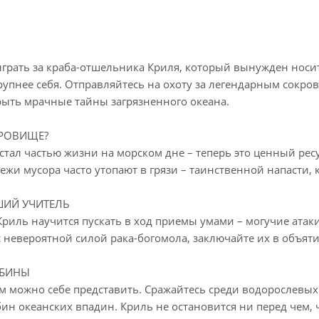
ыграть за краба-отшельника Криля, который вынужден носит
крупнее себя. Отправляйтесь на охоту за легендарным сокр
рыть мрачные тайны загрязненного океана.
РОВИЩЕ?
стал частью жизни на морском дне – теперь это ценный ресу
ежи мусора часто утопают в грязи – таинственной напасти, 
ШИЙ УЧИТЕЛЬ
Криль научится пускать в ход приемы умами – могучие атак
 невероятной силой рака-богомола, заключайте их в объяти
УБИНЫ
ем можно себе представить. Сражайтесь среди водорослевых
ин океанских впадин. Криль не остановится ни перед чем,