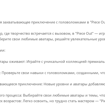
бя захватывающее приключение с головоломками в "Piece Ou
р, где творчество встречается с вызовом, в "Piece Out" — и
берите свои любимые аватары, решайте увлекательные уро
ии:
тары оживают: Играйте с уникальной коллекцией премиальн
 Проверьте свои навыки с головоломками, созданными, чт
вающееся приключение: Новые уровни и аватары добавляютс
ого процесса: Выбирайте свои любимые аватары и темы, чт
х возрастов: Легко освоить, но трудно стать мастером — "P