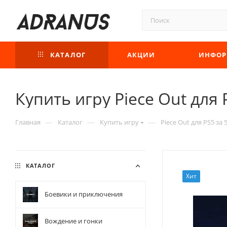
КАТАЛОГ
АКЦИИ
ИНФОР
Купить игру Piece Out для 
—
—
—
Главная
Каталог
Купить игру
Piece Out для PS5 за 
КАТАЛОГ
Хит
Боевики и приключения
Вождение и гонки