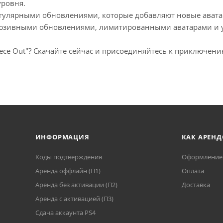
уровня.
егулярными обновлениями, которые добавляют новые аватар
клюзивными обновлениями, лимитированными аватарами и 
iece Out"? Скачайте сейчас и присоединяйтесь к приключени
ИНФОРМАЦИЯ
КАК АРЕНД
Коды подтверждения
Оформление 
Аренда оффлайн (П1)
Оплата
Аренда без активации (П2)
Доставка
Аренда с активацией (П3)
Сдача аккаунта PS4