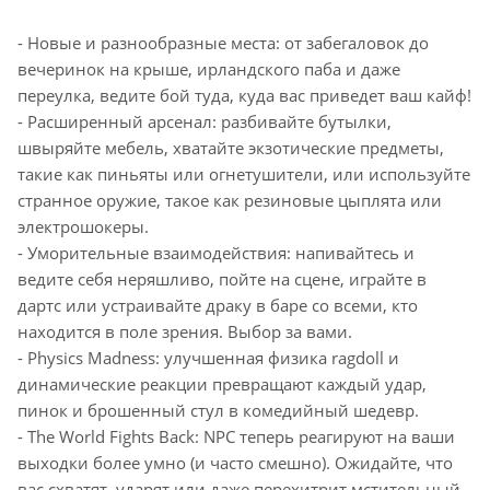
- Новые и разнообразные места: от забегаловок до
вечеринок на крыше, ирландского паба и даже
переулка, ведите бой туда, куда вас приведет ваш кайф!
- Расширенный арсенал: разбивайте бутылки,
швыряйте мебель, хватайте экзотические предметы,
такие как пиньяты или огнетушители, или используйте
странное оружие, такое как резиновые цыплята или
электрошокеры.
- Уморительные взаимодействия: напивайтесь и
ведите себя неряшливо, пойте на сцене, играйте в
дартс или устраивайте драку в баре со всеми, кто
находится в поле зрения. Выбор за вами.
- Physics Madness: улучшенная физика ragdoll и
динамические реакции превращают каждый удар,
пинок и брошенный стул в комедийный шедевр.
- The World Fights Back: NPC теперь реагируют на ваши
выходки более умно (и часто смешно). Ожидайте, что
вас схватят, ударят или даже перехитрит мстительный