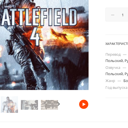
ХАРАКТЕРИС
Перевод
—
Польский, Р
Озвучка
—
Польский, Р
Жанр
—
Бо
Год выпуск