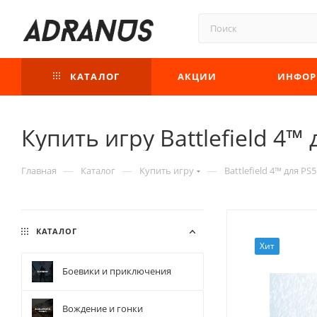
КАТАЛОГ
АКЦИИ
ИНФОР
Купить игру Battlefield 4™ 
—
—
—
Главная
Каталог
Купить игру
Battlefield 4™ для PS5
КАТАЛОГ
Хит
Боевики и приключения
Вождение и гонки