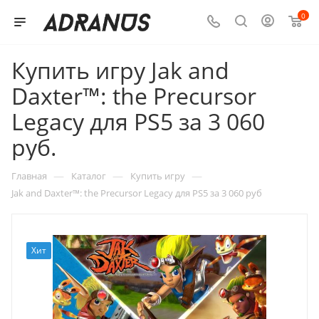
0
Купить игру Jak and
Daxter™: the Precursor
Legacy для PS5 за 3 060
руб.
—
—
—
Главная
Каталог
Купить игру
Jak and Daxter™: the Precursor Legacy для PS5 за 3 060 руб
Хит