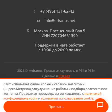
+7 (495) 131-62-43
info@adranus.net
Москва, Пресненский Вал 5
ИНН 720704661390
Поддержка в чате работает
с 10:00 до 20:00 по мск
2026 © «Adranus: Прокат аккаунтов для PS4 и PS5»
Сделано в
ROUND
Сайт использует файлы cookie и сервисы аналитики
(Яндекс.Метрика) для улучшения работы и подбора релевантного
контента. Продолжая просмотр, вы соглашаетесь с
политикой
конфиденциальности
и
условиями использования cookie
.
Принять
В корзину