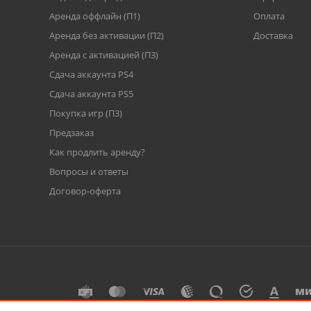
Аренда оффлайн (П1)
Оплата
Аренда без активации (П2)
Доставка
Аренда с активацией (П3)
Сдача аккаунта PS4
Cдача аккаунта PS5
Покупка игр (П3)
Предзаказ
Как продлить аренду?
Вопросы и ответы
Договор-оферта