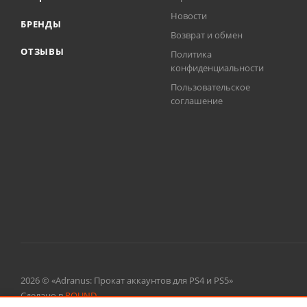
Новости
БРЕНДЫ
Возврат и обмен
ОТЗЫВЫ
Политика
конфиденциальности
Пользовательское
соглашение
2026 © «Adranus: Прокат аккаунтов для PS4 и PS5»
Сделано в
ROUND