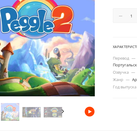
ХАРАКТЕРИС
Перевод
—
Португальск
Озвучка
—
Жанр
—
Ар
Год выпуск