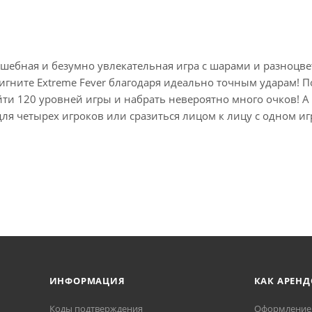
олшебная и безумно увлекательная игра с шарами и разноцв
игните Extreme Fever благодаря идеально точным ударам! П
йти 120 уровней игры и набрать невероятно много очков! А
для четырех игроков или сразиться лицом к лицу с одном и
ИНФОРМАЦИЯ
КАК АРЕНД
Коды подтверждения
Оформление 