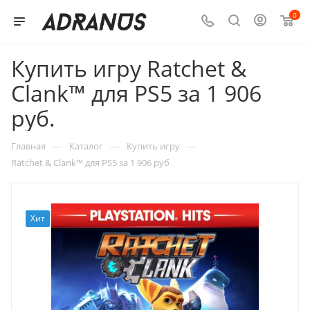
0
Купить игру Ratchet &
Clank™ для PS5 за 1 906
руб.
—
—
—
Главная
Каталог
Купить игру
Ratchet & Clank™ для PS5 за 1 906 руб
Хит