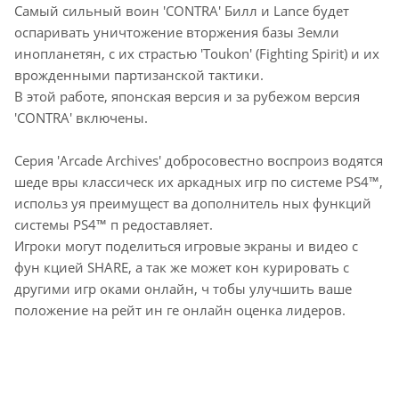
Самый сильный воин 'CONTRA' Билл и Lance будет
оспаривать уничтожение вторжения базы Земли
инопланетян, с их страстью 'Toukon' (Fighting Spirit) и их
врожденными партизанской тактики.
В этой работе, японская версия и за рубежом версия
'CONTRA' включены.
Серия 'Arcade Archives' добросовестно воспроиз водятся
шеде вры классическ их аркадных игр по системе PS4™,
использ уя преимущест ва дополнитель ных функций
системы PS4™ п редоставляет.
Игроки могут поделиться игровые экраны и видео с
фун кцией SHARE, а так же может кон курировать с
другими игр оками онлайн, ч тобы улучшить ваше
положение на рейт ин ге онлайн оценка лидеров.