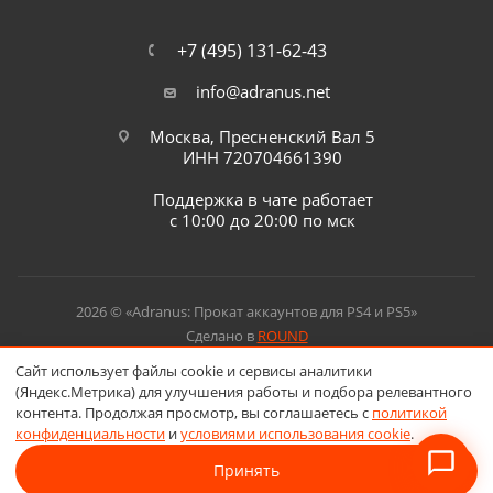
+7 (495) 131-62-43
info@adranus.net
Москва, Пресненский Вал 5
ИНН 720704661390
Поддержка в чате работает
с 10:00 до 20:00 по мск
2026 © «Adranus: Прокат аккаунтов для PS4 и PS5»
Сделано в
ROUND
Сайт использует файлы cookie и сервисы аналитики
(Яндекс.Метрика) для улучшения работы и подбора релевантного
контента. Продолжая просмотр, вы соглашаетесь с
политикой
конфиденциальности
и
условиями использования cookie
.
Принять
В корзину