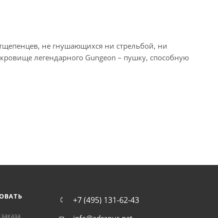
 отщепенцев, не гнушающихся ни стрельбой, ни
окровище легендарного Gungeon – пушку, способную
ОВАТЬ
+7 (495) 131-62-43
заказа