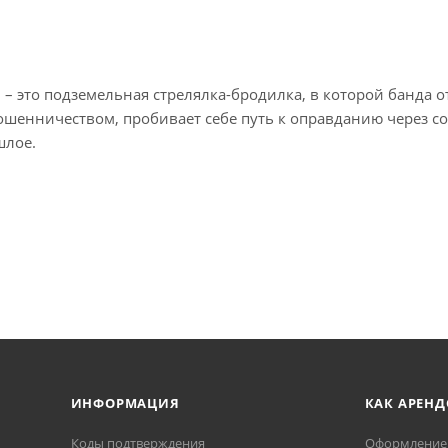
n – это подземельная стрелялка-бродилка, в которой банда
ошенничеством, пробивает себе путь к оправданию через с
шлое.
ИНФОРМАЦИЯ
КАК АРЕНД
Коды подтверждения
Оформление 