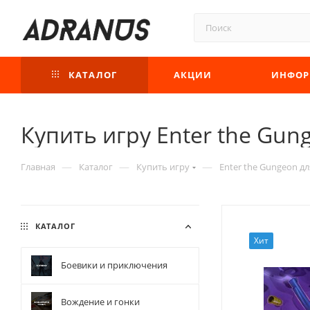
КАТАЛОГ
АКЦИИ
ИНФОР
Купить игру Enter the Gung
—
—
—
Главная
Каталог
Купить игру
Enter the Gungeon дл
КАТАЛОГ
Хит
Боевики и приключения
Вождение и гонки