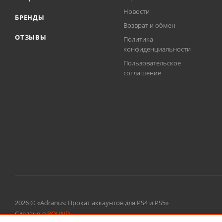
Новости
БРЕНДЫ
Возврат и обмен
ОТЗЫВЫ
Политика
конфиденциальности
Пользовательское
соглашение
2026 © «Adranus: Прокат аккаунтов для PS4 и PS5»
Сделано в
ROUND