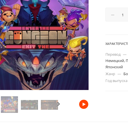
ХАРАКТЕРИС
Перевод
—
Немецкий, П
Японский
Жанр
—
Бо
Год выпуск