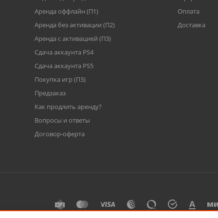
Аренда оффлайн (П1)
Оплата
Аренда без активации (П2)
Доставка
Аренда с активацией (П3)
Сдача аккаунта PS4
Cдача аккаунта PS5
Покупка игр (П3)
Предзаказ
Как продлить аренду?
Вопросы и ответы
Договор-оферта