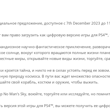
иальное предложение, доступное с 7th December 2023 до 1
т вам право загрузить как цифровую версию игры для PS4™,
грандиозное научно-фантастическое приключение, разворач
кое солнце, вокруг которого вращаются полные жизни плане
вестные миры, открывайте новые виды жизни, торгуйте, сра
ки кроется тайна, и никто не в силах устоять перед ее зово
нную природу космоса. В пути вас ждет множество опасност
шайте свой корабль, костюм и оружие, чтобы выжить.
р No Man's Sky, воюйте, торгуйте или исследуйте, но помнит
есть версия этой игры для PS4™, вы можете получить ее ци