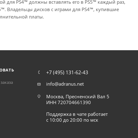
грой для PS4™ должны вставлять его в PS5™ каждый раз,
5™. Владельцы дисков с играми для PS4™, купившие
олнительной платы.
ОВАТЬ
+7 (495) 131-62-43
заказа
info@adranus.net
Москва, Пресненский Вал 5
ИНН 720704661390
Поддержка в чате работает
с 10:00 до 20:00 по мск