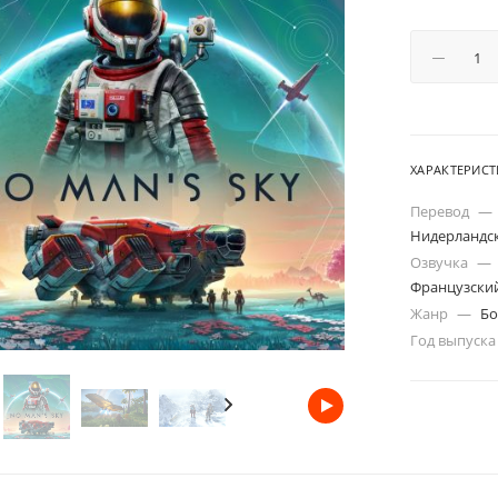
ХАРАКТЕРИС
Перевод
—
Нидерландск
Озвучка
—
Французски
Жанр
—
Бо
Год выпуск