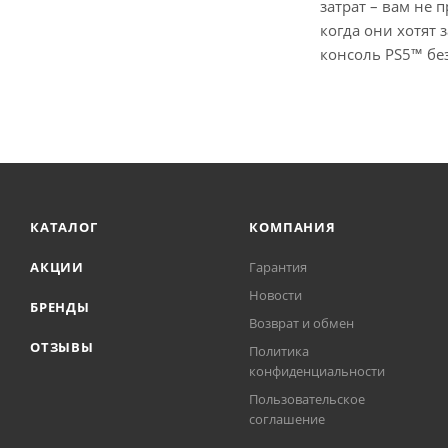
затрат – вам не 
когда они хотят
консоль PS5™ бе
КАТАЛОГ
КОМПАНИЯ
АКЦИИ
Гарантия
Новости
БРЕНДЫ
Возврат и обмен
ОТЗЫВЫ
Политика
конфиденциальности
Пользовательское
соглашение