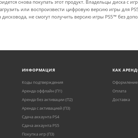
придется снова покупать этот продукт. Владельцы диска с и
 загрузить или воспроизвести цифровую версию игры для PS
з дисковода, не смогут получить версию игры PS5™ без доп
ИНФОРМАЦИЯ
КАК АРЕНД
Коды подтверждения
Оформление 
Аренда оффлайн (П1)
Оплата
Аренда без активации (П2)
Доставка
Аренда с активацией (П3)
Сдача аккаунта PS4
Cдача аккаунта PS5
Покупка игр (П3)