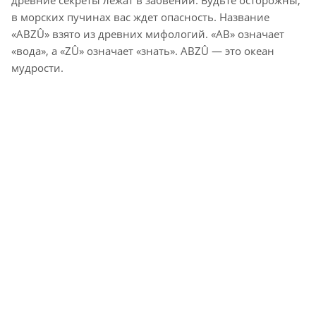
древние секреты лежат в забвении. Будьте осторожны,
в морских пучинах вас ждет опасность. Название
«ABZÛ» взято из древних мифологий. «AB» означает
«вода», а «ZÛ» означает «знать». ABZÛ — это океан
мудрости.