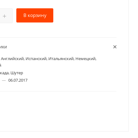
В корзину
ТИКИ
Английский, Испанский, Итальянский, Немецкий,
й
када, Шутер
а
—
06.07.2017