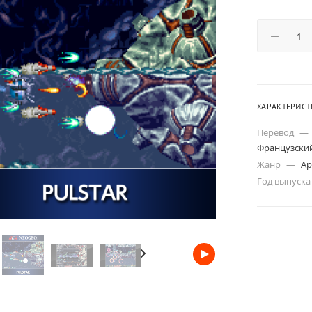
ХАРАКТЕРИС
Перевод
—
Французски
Жанр
—
Ар
Год выпуск