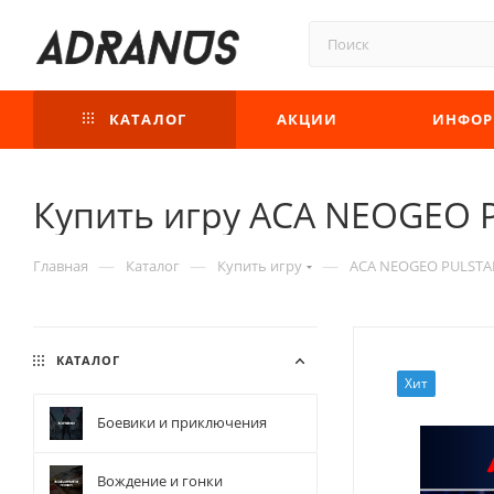
КАТАЛОГ
АКЦИИ
ИНФОР
Купить игру ACA NEOGEO PU
—
—
—
Главная
Каталог
Купить игру
ACA NEOGEO PULSTAR 
КАТАЛОГ
Хит
Боевики и приключения
Вождение и гонки