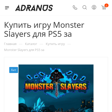
0
Купить игру Monster
Slayers для PS5 за
—
—
—
Главная
Каталог
Купить игру
Monster Slayers для PS5 за
Хит