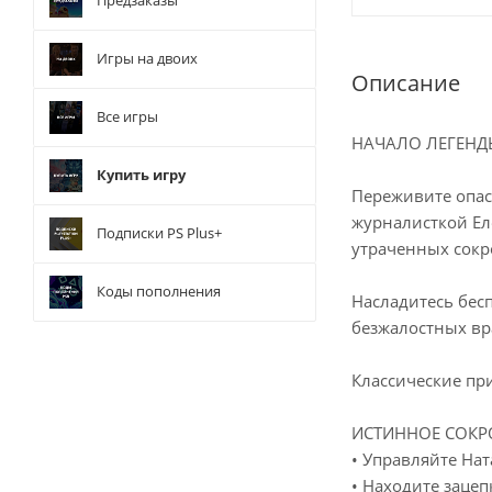
Предзаказы
Игры на двоих
Описание
Все игры
НАЧАЛО ЛЕГЕНД
Купить игру
Переживите опас
журналисткой Ел
Подписки PS Plus+
утраченных сокр
Коды пополнения
Насладитесь бес
безжалостных вр
Классические при
ИСТИННОЕ СОКР
• Управляйте На
• Находите заце