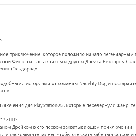
Ы
ное приключение, которое положило начало легендарным п
еной Фишер и наставником и другом Дрейка Виктором Салл
овищ Эльдорадо.
подобными историями от команды Naughty Dog и постарайт
агов.
ключения для PlayStation®3, которые перевернули жанр, теп
ОВИЩЕ:
таном Дрейком в его первом захватывающем приключении.
пки и раскрывайте тайны, чтобы отыскать забытый остров и