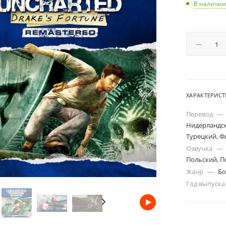
В наличии
ХАРАКТЕРИС
Перевод
—
Нидерландск
Турецкий, Ф
Озвучка
—
Польский, П
Жанр
—
Бо
Год выпуск