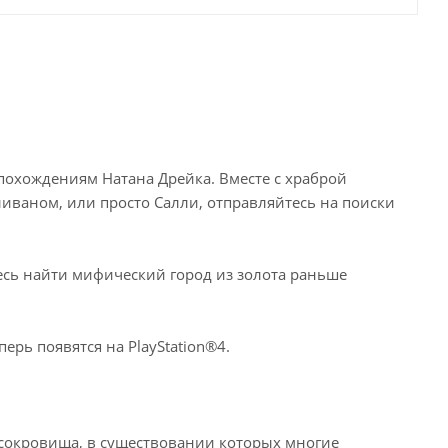
охождениям Натана Дрейка. Вместе с храброй
иваном, или просто Салли, отправляйтесь на поиски
есь найти мифический город из золота раньше
ерь появятся на PlayStation®4.
 сокровища, в существовании которых многие