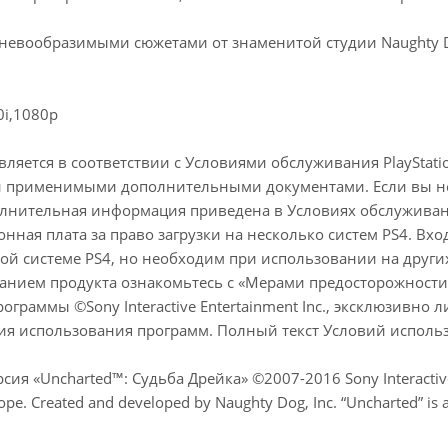
 невообразимыми сюжетами от знаменитой студии Naughty D
0i,1080p
вляется в соответствии с Условиями обслуживания PlayStat
применимыми дополнительными документами. Если вы не 
лнительная информация приведена в Условиях обслуживан
нная плата за право загрузки на несколько систем PS4. Вход
ой системе PS4, но необходим при использовании на других
анием продукта ознакомьтесь с «Мерами предосторожности
граммы ©Sony Interactive Entertainment Inc., эксклюзивно ли
я использования программ. Полный текст Условий использова
я «Uncharted™: Судьба Дрейка» ©2007-2016 Sony Interactive E
pe. Created and developed by Naughty Dog, Inc. “Uncharted” is a