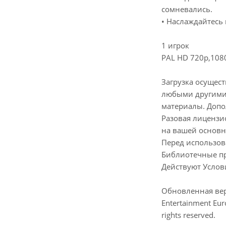
сомневались.
• Наслаждайтесь
1 игрок
PAL HD 720p,108
Загрузка осущест
любыми другими 
материалы. Допо
Разовая лицензио
на вашей основн
Перед использов
Библиотечные про
Действуют Услови
Обновленная верси
Entertainment Euro
rights reserved.