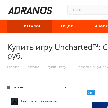
КАТАЛОГ
АКЦИИ
ИНФОР
Купить игру Uncharted™: 
руб.
—
—
—
Главная
Каталог
Купить игру
Uncharted™: Судьба 
КАТАЛОГ
Хит
Боевики и приключения