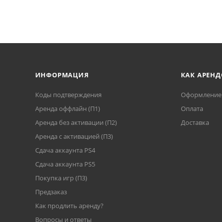
ИНФОРМАЦИЯ
КАК АРЕНД
Коды подтверждения
Оформление 
Аренда оффлайн (П1)
Оплата
Аренда без активации (П2)
Доставка
Аренда с активацией (П3)
Сдача аккаунта PS4
Cдача аккаунта PS5
Покупка игр (П3)
Предзаказ
Как продлить аренду?
Вопросы и ответы