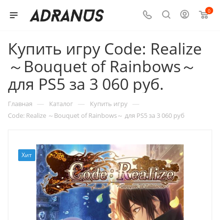
0
Купить игру Code: Realize
～Bouquet of Rainbows～
для PS5 за 3 060 руб.
—
—
—
Главная
Каталог
Купить игру
Code: Realize ～Bouquet of Rainbows～ для PS5 за 3 060 руб
Хит