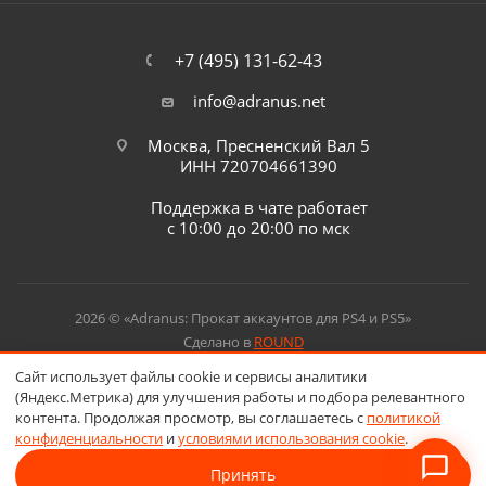
+7 (495) 131-62-43
info@adranus.net
Москва, Пресненский Вал 5
ИНН 720704661390
Поддержка в чате работает
с 10:00 до 20:00 по мск
2026 © «Adranus: Прокат аккаунтов для PS4 и PS5»
Сделано в
ROUND
Сайт использует файлы cookie и сервисы аналитики
(Яндекс.Метрика) для улучшения работы и подбора релевантного
контента. Продолжая просмотр, вы соглашаетесь с
политикой
конфиденциальности
и
условиями использования cookie
.
Принять