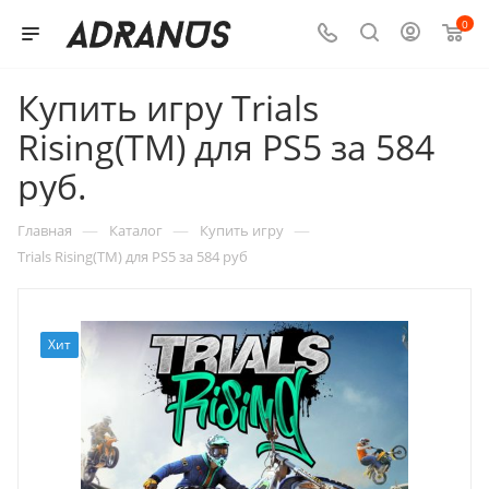
0
Купить игру Trials
Rising(TM) для PS5 за 584
руб.
—
—
—
Главная
Каталог
Купить игру
Trials Rising(TM) для PS5 за 584 руб
Хит