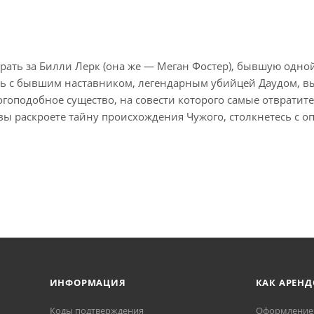
грать за Билли Лерк (она же — Меган Фостер), бывшую одно
 с бывшим наставником, легендарным убийцей Даудом, вы
огоподобное существо, на совести которого самые отврати
 вы раскроете тайну происхождения Чужого, столкнетесь с 
ИНФОРМАЦИЯ
КАК АРЕНД
Коды подтверждения
Оформление 