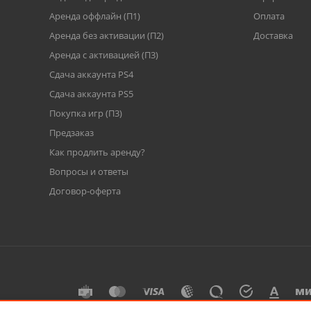
Аренда оффлайн (П1)
Оплата
Аренда без активации (П2)
Доставка
Аренда с активацией (П3)
Сдача аккаунта PS4
Cдача аккаунта PS5
Покупка игр (П3)
Предзаказ
Как продлить аренду?
Вопросы и ответы
Договор-оферта