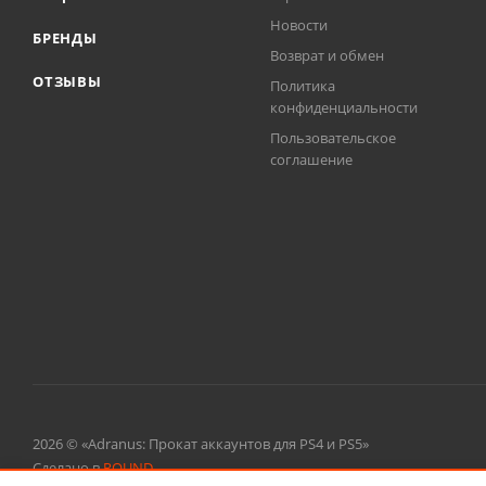
Новости
БРЕНДЫ
Возврат и обмен
ОТЗЫВЫ
Политика
конфиденциальности
Пользовательское
соглашение
2026 © «Adranus: Прокат аккаунтов для PS4 и PS5»
Сделано в
ROUND