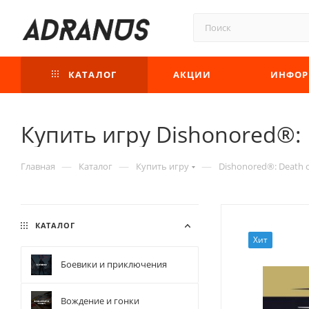
КАТАЛОГ
АКЦИИ
ИНФОР
Купить игру Dishonored®: D
—
—
—
Главная
Каталог
Купить игру
Dishonored®: Death o
КАТАЛОГ
Хит
Боевики и приключения
Вождение и гонки