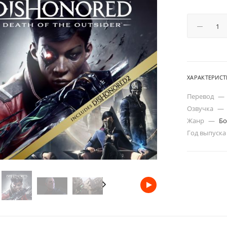
ХАРАКТЕРИС
Перевод
—
Озвучка
—
Жанр
—
Бо
Год выпуск