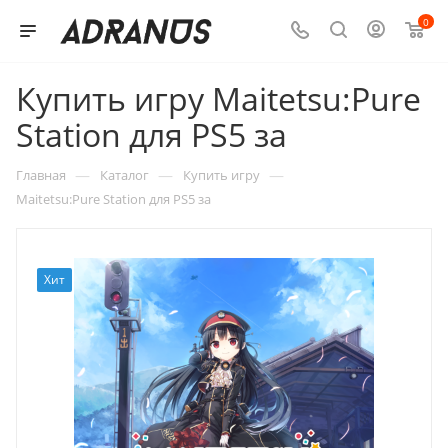
0
Купить игру Maitetsu:Pure
Station для PS5 за
—
—
—
Главная
Каталог
Купить игру
Maitetsu:Pure Station для PS5 за
Хит