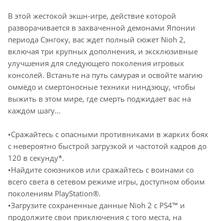
В этой жестокой экшн-игре, действие которой
разворачивается в захваченной демонами Японии
периода Сэнгоку, вас ждет полный сюжет Nioh 2,
включая три крупных дополнения, и эксклюзивные
улучшения для следующего поколения игровых
консолей. Встаньте на путь самурая и освойте магию
оммёдо и смертоносные техники ниндзюцу, чтобы
выжить в этом мире, где смерть поджидает вас на
каждом шагу...
•Сражайтесь с опасными противниками в жарких боях
с невероятно быстрой загрузкой и частотой кадров до
120 в секунду*.
•Найдите союзников или сражайтесь с воинами со
всего света в сетевом режиме игры, доступном обоим
поколениям PlayStation®.
•Загрузите сохраненные данные Nioh 2 с PS4™ и
продолжите свои приключения с того места, на