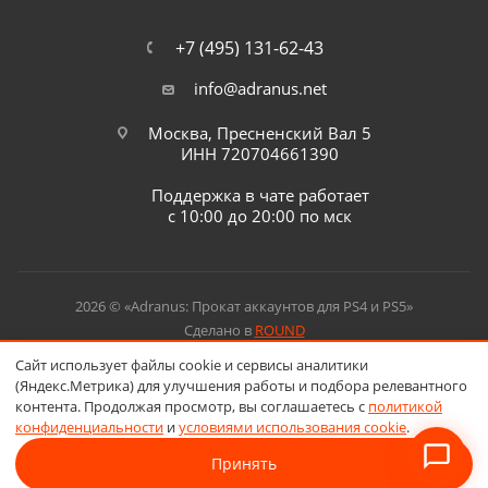
+7 (495) 131-62-43
info@adranus.net
Москва, Пресненский Вал 5
ИНН 720704661390
Поддержка в чате работает
с 10:00 до 20:00 по мск
2026 © «Adranus: Прокат аккаунтов для PS4 и PS5»
Сделано в
ROUND
Сайт использует файлы cookie и сервисы аналитики
(Яндекс.Метрика) для улучшения работы и подбора релевантного
контента. Продолжая просмотр, вы соглашаетесь с
политикой
конфиденциальности
и
условиями использования cookie
.
Принять
В корзину