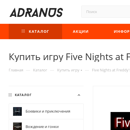
КАТАЛОГ
АКЦИИ
ИНФОР
Купить игру Five Nights at 
—
—
—
Главная
Каталог
Купить игру
Five Nights at Freddy'
КАТАЛОГ
Боевики и приключения
Вождение и гонки