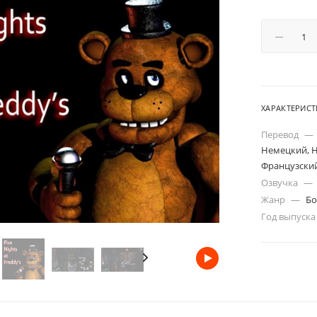
ХАРАКТЕРИС
Перевод
—
Немецкий, Н
Французский
Озвучка
—
Жанр
—
Бо
Год выпуск