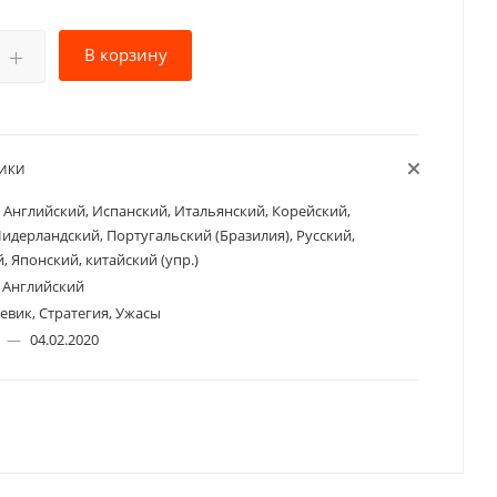
В корзину
ТИКИ
Английский, Испанский, Итальянский, Корейский,
идерландский, Португальский (Бразилия), Русский,
, Японский, китайский (упр.)
Английский
евик, Стратегия, Ужасы
а
—
04.02.2020