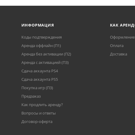
ИНФОРМАЦИЯ
КАК АРЕНД
Коды подтверждения
Оформление 
Аренда оффлайн (П1)
Оплата
Аренда без активации (П2)
Доставка
Аренда с активацией (П3)
Сдача аккаунта PS4
Cдача аккаунта PS5
Покупка игр (П3)
Предзаказ
Как продлить аренду?
Вопросы и ответы
Договор-оферта