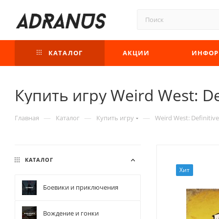
КАТАЛОГ
АКЦИИ
ИНФОР
Купить игру Weird West: Def
—
—
—
Главная
Каталог
Купить игру
Weird West: Definitive
КАТАЛОГ
Хит
Боевики и приключения
Вождение и гонки