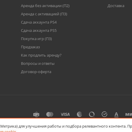
Аренда без активации (П2)
Доставка
Аренда с активацией (П3)
Сдача аккаунта PS4
Cдача аккаунта PS5
Покупка игр (П3)
Предзаказ
Как продлить аренду?
Вопросы и ответы
Договор-оферта
с.Метрика) для улучшения работы и подбора релевантного контента. П
я cookie
.