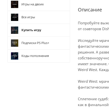
Игры на двоих
Описание
Все игры
Попробуйте выжи
от соавторов Dis
Купить игру
Исследуйте мрач
Подписки PS Plus+
фантастическими
решения. А разв
Коды пополнения
собственноручно 
имеет значение.
Weird West. Кажд
Weird West: мра
фантастическими
Сплетение судеб
как в финальной 