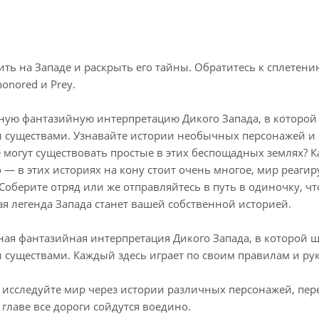
ть на Западе и раскрыть его тайны. Обратитесь к сплетен
honored и Prey.
ную фантазийную интерпретацию Дикого Запада, в которой 
 существами. Узнавайте истории необычных персонажей и 
е могут существовать простые в этих беспощадных землях? 
— в этих историях на кону стоит очень многое, мир реагир
 Соберите отряд или же отправляйтесь в путь в одиночку, 
ая легенда Запада станет вашей собственной историей.
чная фантазийная интерпретация Дикого Запада, в которой 
 существами. Каждый здесь играет по своим правилам и ру
: исследуйте мир через истории различных персонажей, пер
главе все дороги сойдутся воедино.