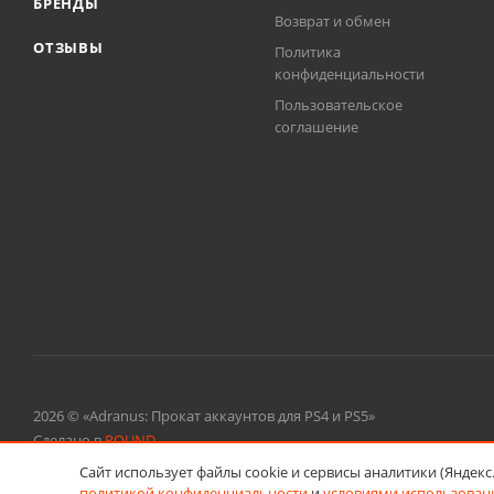
БРЕНДЫ
Возврат и обмен
ОТЗЫВЫ
Политика
конфиденциальности
Пользовательское
соглашение
2026 © «Adranus: Прокат аккаунтов для PS4 и PS5»
Сделано в
ROUND
Сайт использует файлы cookie и сервисы аналитики (Яндек
политикой конфиденциальности
и
условиями использовани