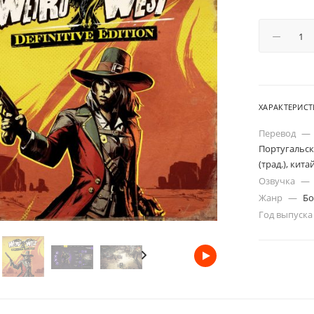
ХАРАКТЕРИС
Перевод
—
Португальск
(трад.), кита
Озвучка
—
Жанр
—
Бо
Год выпуск