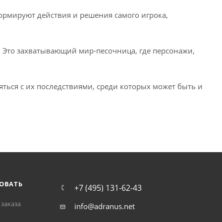
рмируют действия и решения самого игрока,
. Это захватывающий мир-песочница, где персонажи,
ться с их последствиями, среди которых может быть и
ОВАТЬ
+7 (495) 131-62-43
заказа
info@adranus.net