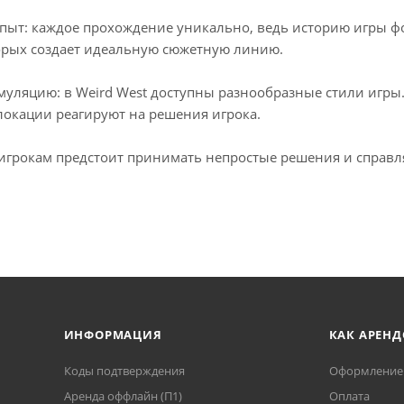
ыт: каждое прохождение уникально, ведь историю игры фо
рых создает идеальную сюжетную линию.
муляцию: в Weird West доступны разнообразные стили игры
локации реагируют на решения игрока.
 игрокам предстоит принимать непростые решения и справля
ИНФОРМАЦИЯ
КАК АРЕНД
Коды подтверждения
Оформление 
Аренда оффлайн (П1)
Оплата