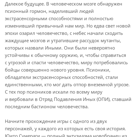
Далекое будущее. В человеческом мозге обнаружен
псионный гормон, наделивший людей
экстрасенсорными способностями и полностью
изменивший привычный нам мир. Но едва свет новой
эпохи озарил человечество, с небес начали сходить
жаждущие мозгов и утратившие рассудок мутанты,
которых назвали Иными. Они были невероятно
устойчивы к обычному оружию, и, чтобы справиться
с угрозой и спасти человечество, миру потребовались
бойцы совершенно нового уровня. Псионики,
обладатели экстрасенсорных способностей, стали
единственными, кто мог дать отпор внеземной угрозе.
С тех пор псиоников искали по всему миру
и вербовали в Отряд Подавления Иных (ОПИ), ставший
последним бастионом человечества.
Начните прохождение игры с одного из двух
персонажей, у каждого из которых есть своя история.
Юито Сумераги — полный энтузиазма новобранец из