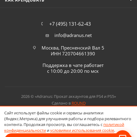
КАК АРЕНДОВАТЬ
+7 (495) 131-62-43
info@adranus.net
Москва, Пресненский Вал 5
ИНН 720704661390
Поддержка в чате работает
с 10:00 до 20:00 по мск
2026 © «Adranus: Прокат аккаунтов для PS4 и PS5»
Сделано в
ROUND
Сайт использует файлы cookie и сервисы аналитики
(Яндекс.Метрика) для улучшения работы и подбора релевантного
контента. Продолжая просмотр, вы соглашаетесь с
политикой
конфиденциальности
и
условиями использования cookie
.