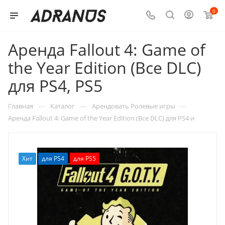
0
Аренда Fallout 4: Game of
the Year Edition (Все DLC)
для PS4, PS5
—
—
—
Главная
Каталог
Арендовать Ролевые игры
Аренда Fallout 4: Game of the Year Edition (Все DLC) для PS4 и
Хит
для PS4
для PS5