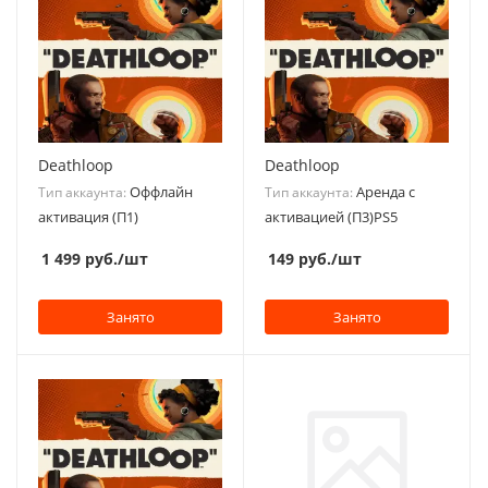
Deathloop
Deathloop
Оффлайн
Аренда с
Тип аккаунта:
Тип аккаунта:
активация (П1)
активацией (П3)PS5
1 499
руб.
/шт
149
руб.
/шт
Занято
Занято