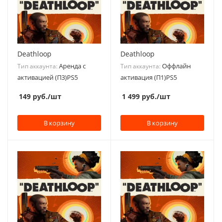
Deathloop
Deathloop
Аренда с
Оффлайн
Тип аккаунта:
Тип аккаунта:
активацией (П3)PS5
активация (П1)PS5
149
руб.
/шт
1 499
руб.
/шт
В корзину
В корзину