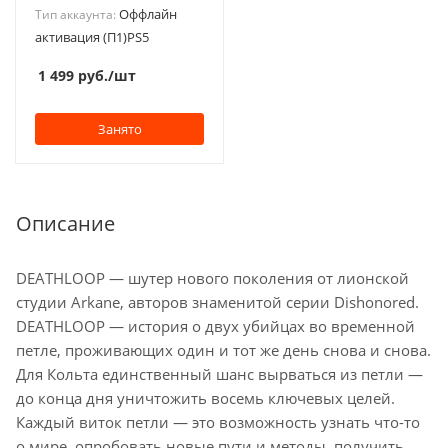
Оффлайн
Тип аккаунта:
активация (П1)PS5
1 499
руб.
/шт
Занято
Описание
DEATHLOOP — шутер нового поколения от лионской
студии Arkane, авторов знаменитой серии Dishonored.
DEATHLOOP — история о двух убийцах во временной
петле, проживающих один и тот же день снова и снова.
Для Кольта единственный шанс вырваться из петли —
до конца дня уничтожить восемь ключевых целей.
Каждый виток петли — это возможность узнать что-то
о мире, опробовать новые пути и методы, получить