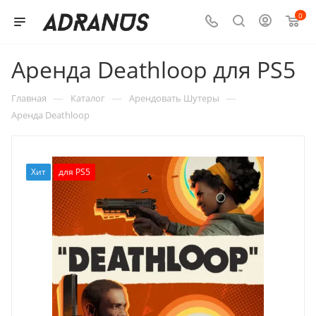
0
Аренда Deathloop для PS5
—
—
—
Главная
Каталог
Арендовать Шутеры
Аренда Deathloop
Хит
для PS5