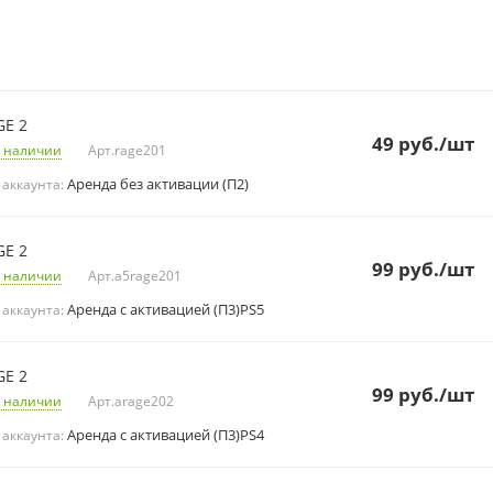
GE 2
49
руб.
/шт
 наличии
Арт.
rage201
Аренда без активации (П2)
 аккаунта:
GE 2
99
руб.
/шт
 наличии
Арт.
a5rage201
Аренда с активацией (П3)PS5
 аккаунта:
GE 2
99
руб.
/шт
 наличии
Арт.
arage202
Аренда с активацией (П3)PS4
 аккаунта: