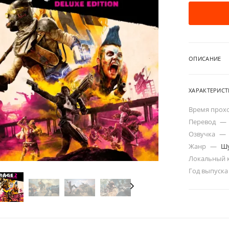
ОПИСАНИЕ
ХАРАКТЕРИС
Время прох
Перевод
—
Озвучка
—
Жанр
—
Ш
Локальный 
Год выпуск