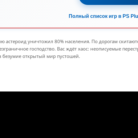
Полный список игр в PS Plu
ю астероид уничтожил 80% населения. По дорогам скитают
езграничное господство. Вас ждёт хаос: неописуемые перес
 безумие открытый мир пустошей.