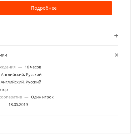
Подробнее
ТИКИ
ождения
—
16 часов
Английский, Русский
Английский, Русский
утер
кооператив
—
Один игрок
а
—
13.05.2019