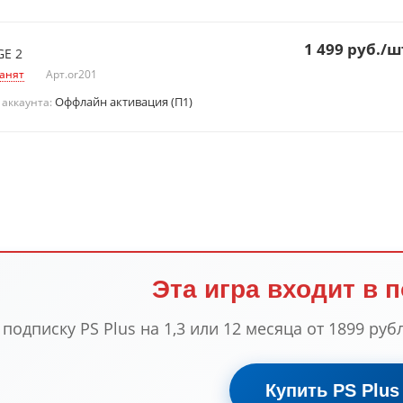
1 499
руб.
/ш
GE 2
анят
Арт.
or201
Оффлайн активация (П1)
 аккаунта:
Эта игра входит в 
одписку PS Plus на 1,3 или 12 месяца от 1899 рубл
Купить PS Plus