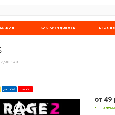
МАЦИЯ
КАК АРЕНДОВАТЬ
ОТЗЫВ
5
2 для PS4 и
для PS4
для PS5
от
49 
В наличии