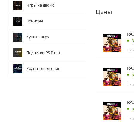
Игры на двоих
Цены
Все игры
RA
Купить игру
В
Тип
Подписки PS Plus+
RA
Коды пополнения
В
Тип
RA
В
Тип