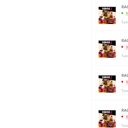
RA
В
Тип
RA
З
Тип
RA
З
Тип
RA
З
Тип