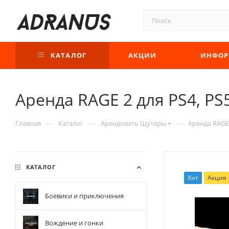
КАТАЛОГ
АКЦИИ
ИНФОР
Аренда RAGE 2 для PS4, PS
—
—
—
Главная
Каталог
Арендовать Шутеры
Аренда RAGE 
КАТАЛОГ
Хит
Акция
Боевики и приключения
Вождение и гонки