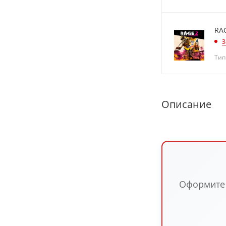
RA
З
Тип
Описание
Оформите п