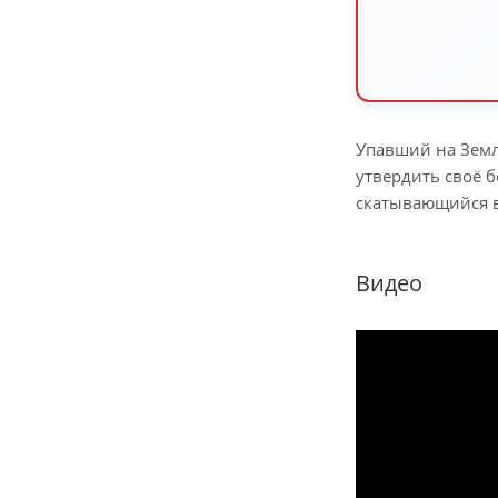
Упавший на Земл
утвердить своё б
скатывающийся в
Видео