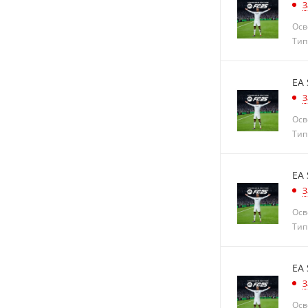
З
Осв
Тип
EA 
З
Осв
Тип
EA 
З
Осв
Тип
EA 
З
Осв