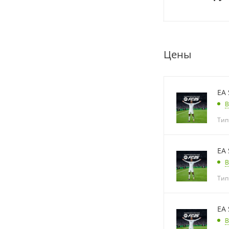
Цены
EA 
В
Тип
EA 
В
Тип
EA 
В