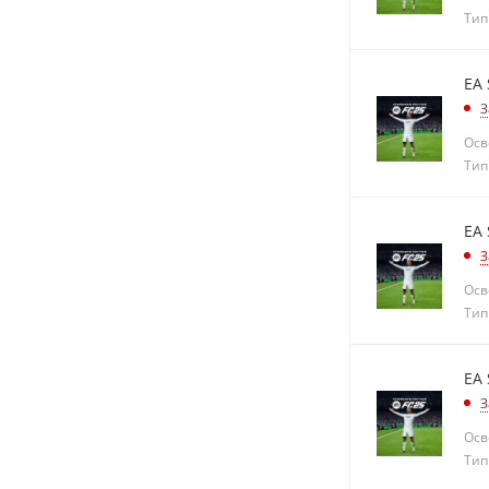
Тип
EA 
З
Осв
Тип
EA 
З
Осв
Тип
EA 
З
Осв
Тип