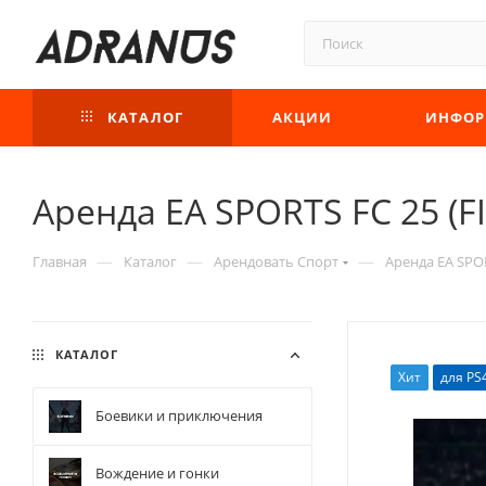
КАТАЛОГ
АКЦИИ
ИНФОР
Аренда EA SPORTS FC 25 (FI
—
—
—
Главная
Каталог
Арендовать Спорт
Аренда EA SPOR
КАТАЛОГ
Хит
для PS
Боевики и приключения
Вождение и гонки