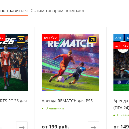
 понравиться
С этим товаром покупают
S5
для PS5
Хит
д
77
75
для PS5
RTS FC 26 для
Аренда REMATCH для PS5
Аренда 
(FIFA 24
В наличии
В нал
.
от
199 руб.
от
149