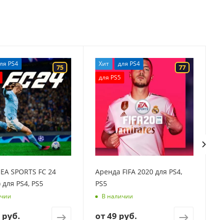
ля PS4
Хит
для PS4
75
77
для PS5
EA SPORTS FC 24
Аренда FIFA 2020 для PS4,
) для PS4, PS5
PS5
ичии
В наличии
 руб.
от
49 руб.