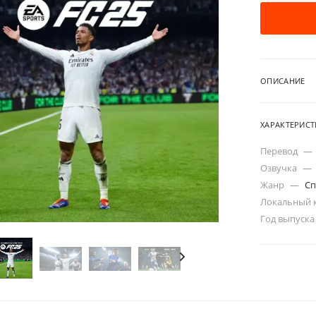
ОПИСАНИЕ
ХАРАКТЕРИС
Перевод
—
Озвучка
—
Жанр
—
Сп
Локальный 
Год выпуск