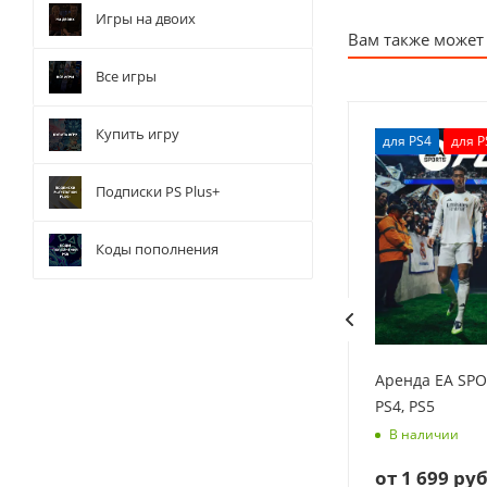
Игры на двоих
Вам также может
Все игры
Купить игру
Хит
для PS4
для PS4
для P
77
77
для PS5
Подписки PS Plus+
Коды пополнения
PS4,
Аренда FIFA 21 для PS4, PS5
Аренда EA SPO
PS4, PS5
В наличии
В наличии
от
99 руб.
от
1 699 руб