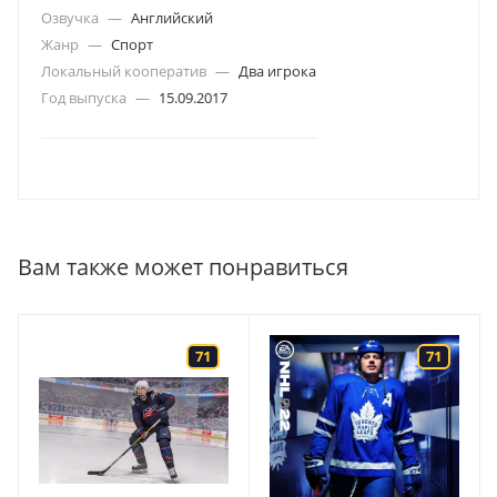
Озвучка
—
Английский
Жанр
—
Спорт
Локальный кооператив
—
Два игрока
Год выпуска
—
15.09.2017
Вам также может понравиться
71
71