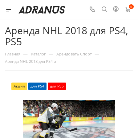
0
Аренда NHL 2018 для PS4,
PS5
—
—
—
Главная
Каталог
Арендовать Спорт
Аренда NHL 2018 для PS4 и
Акция
для PS4
для PS5