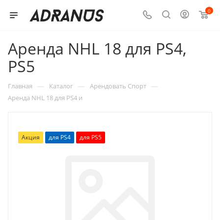
0
Аренда NHL 18 для PS4,
PS5
—
—
—
Главная
Каталог
Арендовать Спорт
Аренда NHL 18 для PS4 и
Акция
для PS4
для PS5