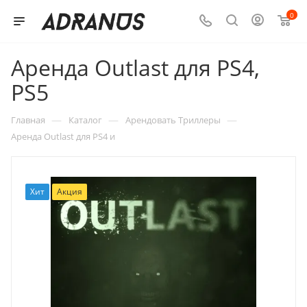
0
Аренда Outlast для PS4,
PS5
—
—
—
Главная
Каталог
Арендовать Триллеры
Аренда Outlast для PS4 и
Хит
Акция