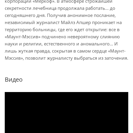
корпорации «Меркоф». В атмосфере строжайшей
секретности лечебница продолжала работать... до
сегодняшнего дня. Получив анонимное послание,
независимый журналист Майлз Апшер проникает на
территорию больницы, где его ждет открытие: все в
«Маунт-Мэссив» подчинено невероятному слиянию
науки и религии, естественного и аномального... И
лишь жуткая правда, сокрытая в самом сердце «Маунт-
Мэссив», позволит журналисту выбраться из заточения.
Видео