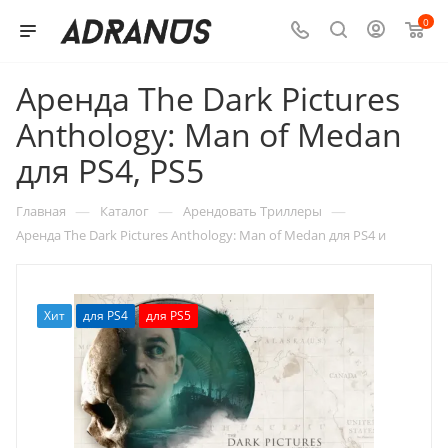
0
Аренда The Dark Pictures
Anthology: Man of Medan
для PS4, PS5
—
—
—
Главная
Каталог
Арендовать Триллеры
Аренда The Dark Pictures Anthology: Man of Medan для PS4 и
Хит
для PS4
для PS5